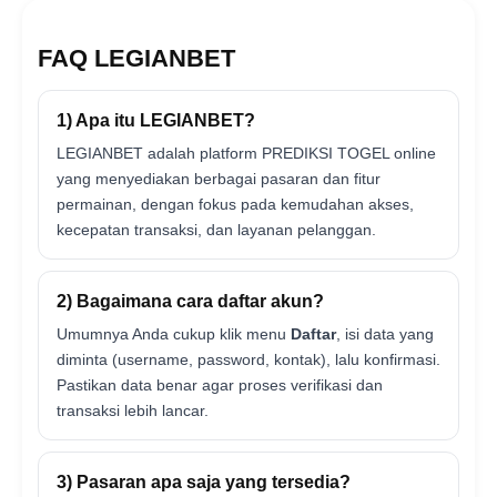
FAQ LEGIANBET
1) Apa itu LEGIANBET?
LEGIANBET adalah platform PREDIKSI TOGEL online
yang menyediakan berbagai pasaran dan fitur
permainan, dengan fokus pada kemudahan akses,
kecepatan transaksi, dan layanan pelanggan.
2) Bagaimana cara daftar akun?
Umumnya Anda cukup klik menu
Daftar
, isi data yang
diminta (username, password, kontak), lalu konfirmasi.
Pastikan data benar agar proses verifikasi dan
transaksi lebih lancar.
3) Pasaran apa saja yang tersedia?