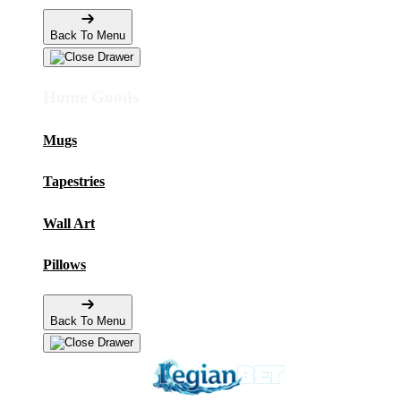
Back To Menu
Home Goods
Mugs
Tapestries
Wall Art
Pillows
Back To Menu