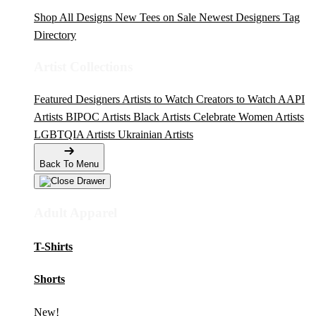
Shop All Designs
New Tees on Sale
Newest Designers
Tag
Directory
Artist Collections
Featured Designers
Artists to Watch
Creators to Watch
AAPI
Artists
BIPOC Artists
Black Artists
Celebrate Women Artists
LGBTQIA Artists
Ukrainian Artists
Back To Menu
Adult Apparel
T-Shirts
Shorts
New!