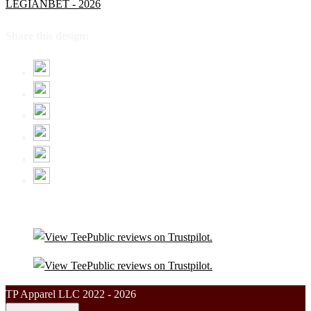
LEGIANBET - 2026
Share this design:
TP Apparel LLC 2022 - 2026