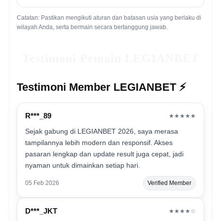
Catatan: Pastikan mengikuti aturan dan batasan usia yang berlaku di
wilayah Anda, serta bermain secara bertanggung jawab.
Testimoni Pemain LEGIANBET
Testimoni Member LEGIANBET ⚡️
R***_89
★★★★★
Sejak gabung di LEGIANBET 2026, saya merasa
tampilannya lebih modern dan responsif. Akses
pasaran lengkap dan update result juga cepat, jadi
nyaman untuk dimainkan setiap hari.
05 Feb 2026
Verified Member
D***_JKT
★★★★☆