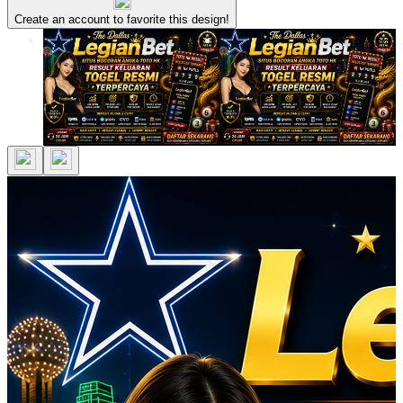
Create an account to favorite this design!